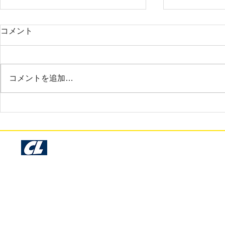
2025年3月 調布市 A様
2025年3月
コメント
お世話になっております。サンプ
大変お世話に
ル確認いたしました。今回も早く
だいま商品を
て綺麗な仕上がりで非常に満足し
非常に素晴ら
コメントを追加…
ております。時間のない中でのお
ておりさすが
願いにも関わらず、丁寧に仕事を
りです。
して下さり本当にありがとうござ
います。
Cosmo Libre Garage Kit Production - Since 1993 -