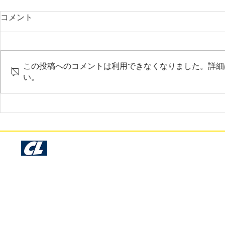
2025年3月 調布市 A様
2025年3月
コメント
お世話になっております。サンプ
大変お世話に
ル確認いたしました。今回も早く
だいま商品を
て綺麗な仕上がりで非常に満足し
非常に素晴ら
この投稿へのコメントは利用できなくなりました。詳細
ております。時間のない中でのお
ておりさすが
い。
願いにも関わらず、丁寧に仕事を
りです。
して下さり本当にありがとうござ
います。
Cosmo Libre Garage Kit Production - Since 1993 -