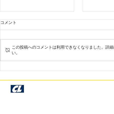
2025年3月 調布市 A様
2025年3月
コメント
お世話になっております。サンプ
大変お世話に
ル確認いたしました。今回も早く
だいま商品を
て綺麗な仕上がりで非常に満足し
非常に素晴ら
この投稿へのコメントは利用できなくなりました。詳細
ております。時間のない中でのお
ておりさすが
い。
願いにも関わらず、丁寧に仕事を
りです。
して下さり本当にありがとうござ
います。
Cosmo Libre Garage Kit Production - Since 1993 -