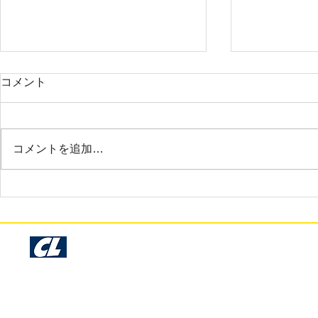
2025年3月 調布市 A様
2025年3月
コメント
お世話になっております。サンプ
大変お世話に
ル確認いたしました。今回も早く
だいま商品を
て綺麗な仕上がりで非常に満足し
非常に素晴ら
コメントを追加…
ております。時間のない中でのお
ておりさすが
願いにも関わらず、丁寧に仕事を
りです。
して下さり本当にありがとうござ
います。
Cosmo Libre Garage Kit Production - Since 1993 -