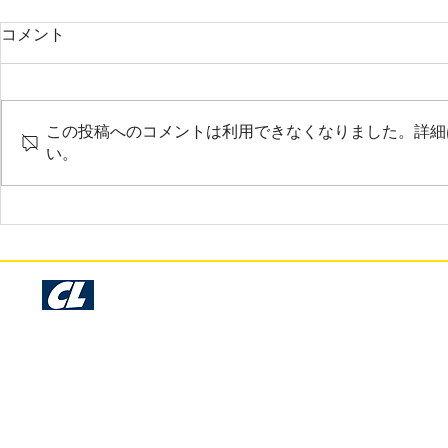
2025年3月 調布市 A様
2025年3月
コメント
お世話になっております。サンプ
大変お世話に
ル確認いたしました。今回も早く
だいま商品を
て綺麗な仕上がりで非常に満足し
非常に素晴ら
この投稿へのコメントは利用できなくなりました。詳細
ております。時間のない中でのお
ておりさすが
い。
願いにも関わらず、丁寧に仕事を
りです。
して下さり本当にありがとうござ
います。
Cosmo Libre Garage Kit Production - Since 1993 -