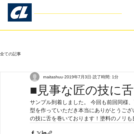
コスモリブレ
Cosmo Libre
- Garage Kit Production -
ホーム
お客様の声
よくあるご
全ての記事
maitashuu
2019年7月3日
読了時間: 1分
■見事な匠の技に
サンプル到着しました。 今回も前回同様
型を作っていただき本当にありがとうござ
の技に舌を巻いております！塗料のノリも