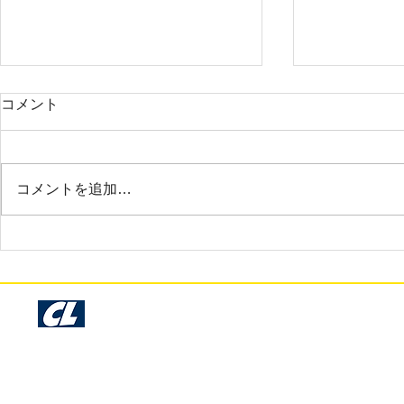
2025年3月 調布市 A様
2025年3月
コメント
お世話になっております。サンプ
大変お世話に
ル確認いたしました。今回も早く
だいま商品を
て綺麗な仕上がりで非常に満足し
非常に素晴ら
コメントを追加…
ております。時間のない中でのお
ておりさすが
願いにも関わらず、丁寧に仕事を
りです。
して下さり本当にありがとうござ
います。
Cosmo Libre Garage Kit Production - Since 1993 -