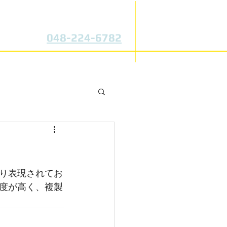
真空注型・複製専門メーカー
断然自信の業者抜き！
TEL:
048-224-6782
頼
会社概要
り表現されてお
度が高く、複製