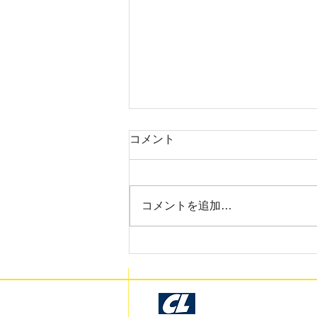
2025年3月 調布市 A様
コメント
お世話になっております。サンプ
ル確認いたしました。今回も早く
て綺麗な仕上がりで非常に満足し
コメントを追加…
ております。時間のない中でのお
願いにも関わらず、丁寧に仕事を
して下さり本当にありがとうござ
います。
Cosmo Libre Garage Kit Prod