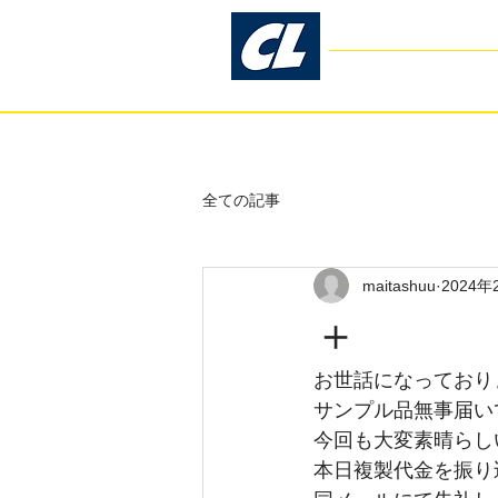
コスモリブレ
Cosmo Libre
- Gar
ホーム
お客様の声
全ての記事
maitashuu
2024年
＋
お世話になっており
サンプル品無事届い
今回も大変素晴らし
本日複製代金を振り