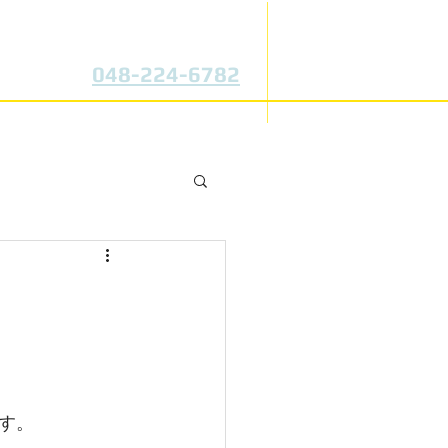
真空注型・複製専門メーカー
断然自信の業者抜き！
TEL:
048-224-6782
頼
会社概要
す。