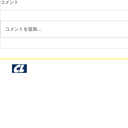
コメント
お世話になっております。サンプ
お世話になっ
ル確認いたしました。今回も早く
製品を受け取
て綺麗な仕上がりで非常に満足し
いたしました
コメントを追加…
ております。時間のない中でのお
スピーディに
願いにも関わらず、丁寧に仕事を
クオリティも
して下さり本当にありがとうござ
スモリブレさ
います。
によかったと
また機会があ
お願いします
Cosmo Libre Garage Kit Production - Since 1993 -